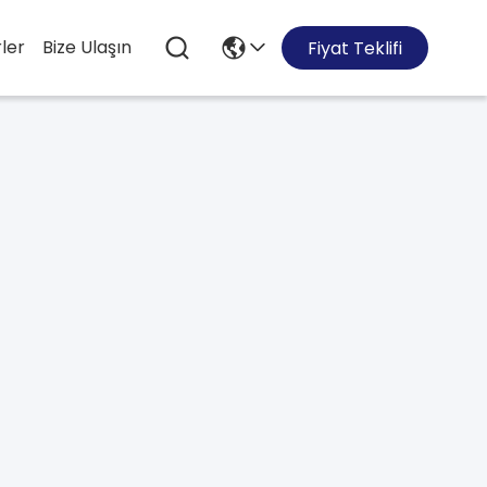
ler
Bize Ulaşın
Fiyat Teklifi