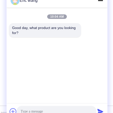
Eric wang
Hızlı iletişim
10:04 AM
tel
Good day, what product are you looking 
86--15801942596
for?
E-posta
Eric-wang@sapphire-substrate.com
Adres
Oda 1-1810, No.1079 Dianshanhu Yolu,
Qingpu Bölgesi Şangay şehri, Çin /201799