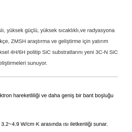
lı, yüksek güçlü, yüksek sıcaklıklı,ve radyasyona
ikçe, ZMSH araştırma ve geliştirme için yatırım
sel 4H/6H politip SiC substratlarını yeni 3C-N SiC
eliştirmeleri sunuyor.
tron hareketliliği ve daha geniş bir bant boşluğu
yan 3.2~4.9 W/cm·K arasında ısı iletkenliği sunar.