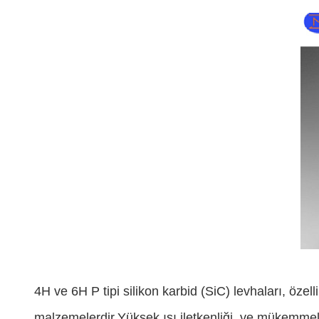
4H ve 6H P tipi silikon karbid (SiC) levhaları, özel
malzemelerdir.Yüksek ısı iletkenliği, ve mükemmel 