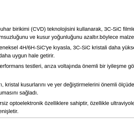
uhar birikimi (CVD) teknolojisini kullanarak, 3C-SiC filml
 uyumsuzluğunu ve kusur yoğunluğunu azaltır.böylece malze
eneksel 4H/6H-SiC'ye kıyasla, 3C-SiC kristali daha yüksek
aha uygun hale getirir.
 performans testleri, arıza voltajında önemli bir iyileşme
, kristal kusurlarını ve yer değiştirmelerini önemli ölçü
rumasını sağladı.
iz optoelektronik özelliklere sahiptir, özellikle ultraviy
işletir.