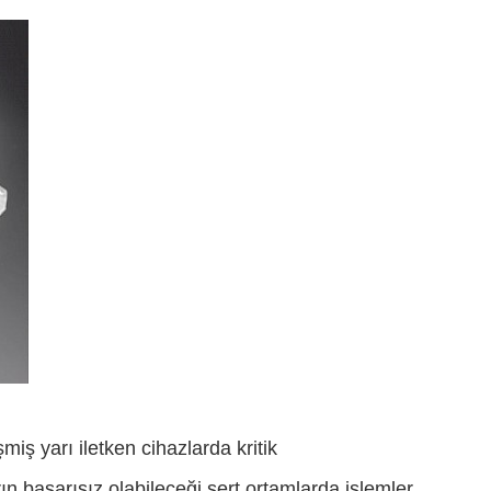
miş yarı iletken cihazlarda kritik
n başarısız olabileceği sert ortamlarda işlemler