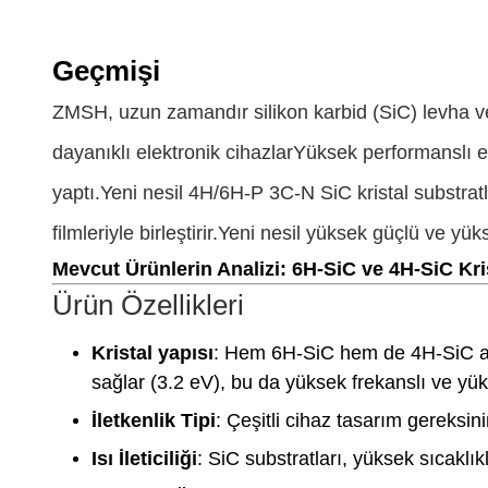
Geçmişi
ZMSH, uzun zamandır silikon karbid (SiC) levha ve 
dayanıklı elektronik cihazlarYüksek performanslı e
yaptı.Yeni nesil 4H/6H-P 3C-N SiC kristal substra
filmleriyle birleştirir.Yeni nesil yüksek güçlü ve yü
Mevcut Ürünlerin Analizi: 6H-SiC ve 4H-SiC Kris
Ürün Özellikleri
Kristal yapısı
: Hem 6H-SiC hem de 4H-SiC altıg
sağlar (3.2 eV), bu da yüksek frekanslı ve yüks
İletkenlik Tipi
: Çeşitli cihaz tasarım gereksini
Isı İleticiliği
: SiC substratları, yüksek sıcaklıkl