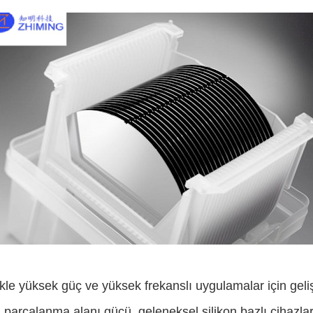
likle yüksek güç ve yüksek frekanslı uygulamalar için geliş
parçalanma alanı gücü, geleneksel silikon bazlı cihazları