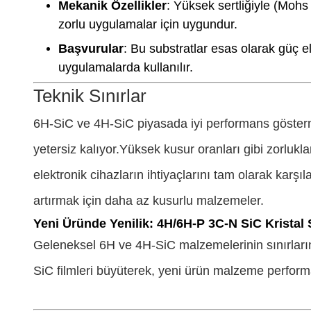
Mekanik Özellikler
: Yüksek sertliğiyle (Mohs
zorlu uygulamalar için uygundur.
Başvurular
: Bu substratlar esas olarak güç e
uygulamalarda kullanılır.
Teknik Sınırlar
6H-SiC ve 4H-SiC piyasada iyi performans göstermi
yetersiz kalıyor.Yüksek kusur oranları gibi zorlukla
elektronik cihazların ihtiyaçlarını tam olarak karşı
artırmak için daha az kusurlu malzemeler.
Yeni Üründe Yenilik: 4H/6H-P 3C-N SiC Kristal 
Geleneksel 6H ve 4H-SiC malzemelerinin sınırların
SiC filmleri büyüterek, yeni ürün malzeme performan