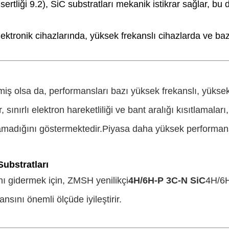
 sertliği 9.2), SiC substratları mekanik istikrar sağlar, 
lektronik cihazlarında, yüksek frekanslı cihazlarda ve ba
ş olsa da, performansları bazı yüksek frekanslı, yüksek
r, sınırlı elektron hareketliliği ve bant aralığı kısıtlama
lamadığını göstermektedir.Piyasa daha yüksek performans ta
Substratları
ı gidermek için, ZMSH yenilikçi
4H/6H-P 3C-N SiC
4H/6H
sını önemli ölçüde iyileştirir.