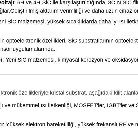
oltajı
: 6H ve 4H-SiC ile karşılaştırıldığında, 3C-N SiC f
ğlar.Geliştirilmiş aktarım verimliliği ve daha uzun cihaz ö
eni SiC malzemesi, yüksek sıcaklıklarda daha iyi ısı iletke
in optoelektronik özellikleri, SiC substratlarının optoel
 sensör uygulamalarında.
i
: Yeni SiC malzemesi, kimyasal korozyon ve oksidasyon o
ronik özellikleriyle kristal substrat, aşağıdaki kilit alanlar
ı ve mükemmel ısı iletkenliği, MOSFET'ler, IGBT'ler ve Sc
rı
: Yüksek elektron hareketliliği, yüksek frekanslı RF ve