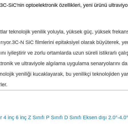
 3C-SiC'nin optoelektronik özellikleri, yeni ürünü ultraviy
atlar teknolojik yenilik yoluyla, yüksek güç, yüksek frek
ıyor.3C-N SiC filmlerini epitaksiyel olarak büyüterek, y
jını iyileştirir ve zorlu ortamlarda uzun süreli istikrarlı
tronik ve ultraviyole algılama uygulama senaryolarını da 
nolojik yeniliği kucaklayarak, bu yenilikçi teknolojiden ya
ler.
4 inç 6 inç Z Sınıfı P Sınıfı D Sınıfı Eksen dışı 2.0°-4.