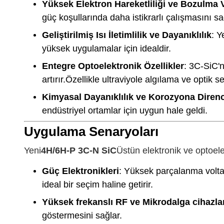
Yüksek Elektron Hareketliliği ve Bozulma V
güç koşullarında daha istikrarlı çalışmasını sa
Geliştirilmiş Isı İletimlilik ve Dayanıklılık
: Y
yüksek uygulamalar için idealdir.
Entegre Optoelektronik Özellikler
: 3C-SiC'n
artırır.Özellikle ultraviyole algılama ve optik
Kimyasal Dayanıklılık ve Korozyona Direnc
endüstriyel ortamlar için uygun hale geldi.
Uygulama Senaryoları
Yeni
4H/6H-P 3C-N SiC
Üstün elektronik ve optoelekt
Güç Elektronikleri
: Yüksek parçalanma voltaj
ideal bir seçim haline getirir.
Yüksek frekanslı RF ve Mikrodalga cihazla
göstermesini sağlar.