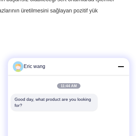
hazlarının üretilmesini sağlayan pozitif yük
Eric wang
Hızlı iletişim
11:44 AM
tel
Good day, what product are you looking 
86--15801942596
for?
E-posta
Eric-wang@sapphire-substrate.com