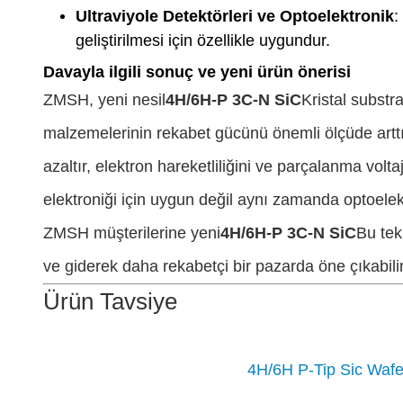
Ultraviyole Detektörleri ve Optoelektronik
:
geliştirilmesi için özellikle uygundur.
Davayla ilgili sonuç ve yeni ürün önerisi
ZMSH, yeni nesil
4H/6H-P 3C-N SiC
Kristal substr
malzemelerinin rekabet gücünü önemli ölçüde arttır
azaltır, elektron hareketliliğini ve parçalanma volta
elektroniği için uygun değil aynı zamanda optoelek
ZMSH müşterilerine yeni
4H/6H-P 3C-N SiC
Bu tek
ve giderek daha rekabetçi bir pazarda öne çıkabilir
Ürün Tavsiye
4H/6H P-Tip Sic Wafer 