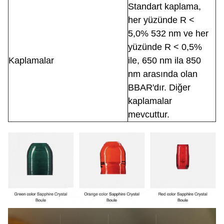
Standart kaplama,
her yüzünde R <
5,0% 532 nm ve her
yüzünde R < 0,5%
Kaplamalar
ile, 650 nm ila 850
nm arasında olan
BBAR'dır. Diğer
kaplamalar
mevcuttur.