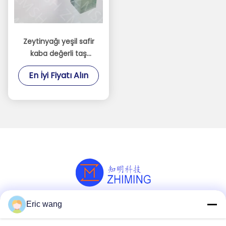
Zeytinyağı yeşil safir
kaba değerli taş
Sentetik 99.999%
En İyi Fiyatı Alın
Al2O3 sertliği Mohs 9.0
Eric wang
Sosyal Medya