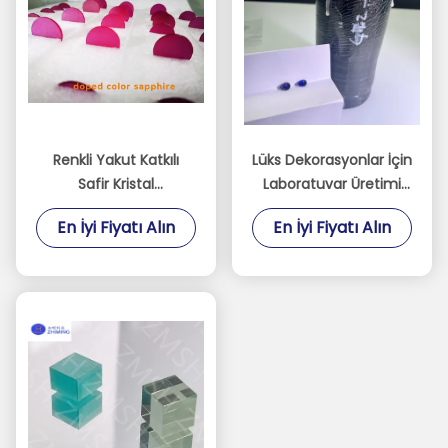
Renkli Yakut Katkılı
Lüks Dekorasyonlar İçin
Safir Kristal
Laboratuvar Üretimi
Malzemeler Fe / Ti / Cr
Sentetik Kraliyet Mavisi
En İyi Fiyatı Alın
En İyi Fiyatı Alın
Safir