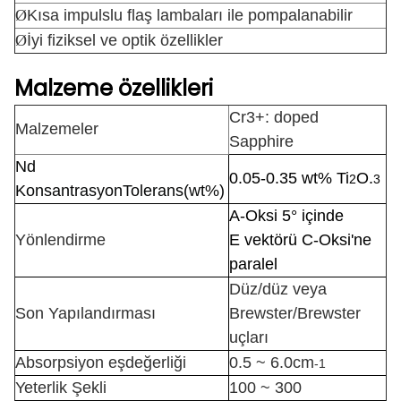
Ø
Kısa impulslu flaş lambaları ile pompalanabilir
Ø
İyi fiziksel ve optik özellikler
Malzeme özellikleri
Cr3+: doped
Malzemeler
Sapphire
Nd
0.05-0.35 wt% Ti
O.
2
3
Konsantrasyon
Tolerans
(wt%)
A-Oksi 5° içinde
Yönlendirme
E vektörü C-Oksi'ne
paralel
Düz/düz veya
Son Yapılandırması
Brewster/Brewster
uçları
Absorpsiyon eşdeğerliği
0.5 ~ 6.0cm
-1
Yeterlik Şekli
100 ~ 300