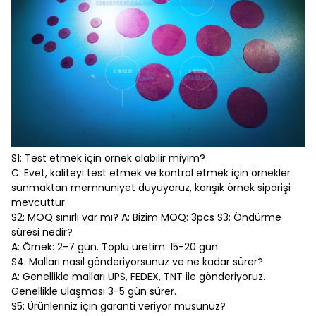
S1: Test etmek için örnek alabilir miyim?
C: Evet, kaliteyi test etmek ve kontrol etmek için örnekler
sunmaktan memnuniyet duyuyoruz, karışık örnek siparişi
mevcuttur.
S2: MOQ sınırlı var mı? A: Bizim MOQ: 3pcs S3: Öndürme
süresi nedir?
A: Örnek: 2-7 gün. Toplu üretim: 15-20 gün.
S4: Malları nasıl gönderiyorsunuz ve ne kadar sürer?
A: Genellikle malları UPS, FEDEX, TNT ile gönderiyoruz.
Genellikle ulaşması 3-5 gün sürer.
S5: Ürünleriniz için garanti veriyor musunuz?