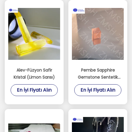
Alev-Füzyon Safir
Pembe Sapphire
Kristal (Limon Sarısı)
Gemstone Sentetik
Sakura Pembe
En İyi Fiyatı Alın
En İyi Fiyatı Alın
Mücevher Yapımı için
Hammal Malzemesi
Mohs Sertliği 9