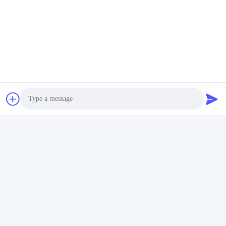
Photo
Video Call
Audio Call