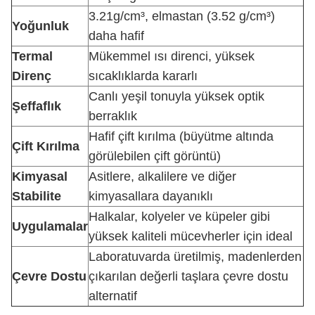
3.21g/cm³, elmastan (3.52 g/cm³)
Yoğunluk
daha hafif
Termal
Mükemmel ısı direnci, yüksek
Direnç
sıcaklıklarda kararlı
Canlı yeşil tonuyla yüksek optik
Şeffaflık
berraklık
Hafif çift kırılma (büyütme altında
Çift Kırılma
görülebilen çift görüntü)
Kimyasal
Asitlere, alkalilere ve diğer
Stabilite
kimyasallara dayanıklı
Halkalar, kolyeler ve küpeler gibi
Uygulamalar
yüksek kaliteli mücevherler için ideal
Laboratuvarda üretilmiş, madenlerden
Çevre Dostu
çıkarılan değerli taşlara çevre dostu
alternatif