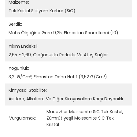
Malzeme:
Tek Kristal Silisyum Karbür (SiC)
Sertlik:
Mohs Ölçeğine Göre 9,25, Elmastan Sonra Ikinci (10)
Yıkım Endeksi:
2,65 - 2,69, Olağanüstü Parlaklık Ve Ateş Sağlar
Yoğunluk:
3,21 G/cm³, Elmastan Daha Hafif (3,52 G/cm³)
Kimyasal Stabilite:
Asitlere, Alkalilere Ve Diğer Kimyasallara Karşı Dayanıklı
Mücevher Moissanite SiC Tek Kristal
, 
Vurgulamak:
Zümrüt yeşil Moissanite SiC Tek 
Kristal