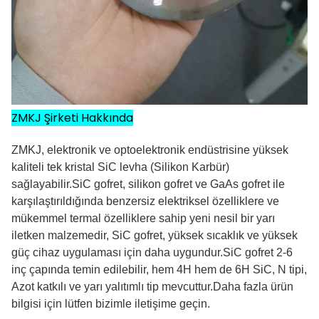
ZMKJ Şirketi Hakkında
ZMKJ, elektronik ve optoelektronik endüstrisine yüksek
kaliteli tek kristal SiC levha (Silikon Karbür)
sağlayabilir.SiC gofret, silikon gofret ve GaAs gofret ile
karşılaştırıldığında benzersiz elektriksel özelliklere ve
mükemmel termal özelliklere sahip yeni nesil bir yarı
iletken malzemedir, SiC gofret, yüksek sıcaklık ve yüksek
güç cihaz uygulaması için daha uygundur.SiC gofret 2-6
inç çapında temin edilebilir, hem 4H hem de 6H SiC, N tipi,
Azot katkılı ve yarı yalıtımlı tip mevcuttur.Daha fazla ürün
bilgisi için lütfen bizimle iletişime geçin.