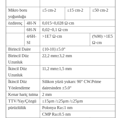
Mikro boru
≤5 cm-2
≤15 cm-2
≤50 cm-2
yoğunluğu
özdirenç
4H-N
0,015~0,028 Ω·cm
6H-N
0,02~0,1 Ω·cm
4/6H-
>1E7 Ω·cm
(%90) >1E5
SI
Ω·cm
Birincil Daire
{10-10}±5.0°
Birincil Düz
22,2 mm±3,2 mm
Uzunluk
İkincil Düz
11,2 mm±1,5 mm
Uzunluk
İkincil Düz
Silikon yüzü yukarı: 90° CW.Prime
Yönlendirme
dairesinden ±5.0°
Kenar hariç tutma
2 mm
TTV/Yay/Çözgü
≤15μm /≤25μm /≤25μm
pürüzlülük
Polonya Ra≤1 nm
CMP Ra≤0.5 nm