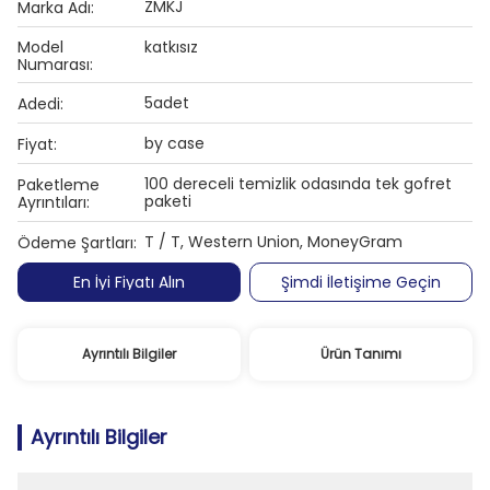
ZMKJ
Marka Adı:
Model
katkısız
Numarası:
5adet
Adedi:
by case
Fiyat:
100 dereceli temizlik odasında tek gofret
Paketleme
paketi
Ayrıntıları:
T / T, Western Union, MoneyGram
Ödeme Şartları:
En İyi Fiyatı Alın
Şimdi İletişime Geçin
Ayrıntılı Bilgiler
Ürün Tanımı
Ayrıntılı Bilgiler