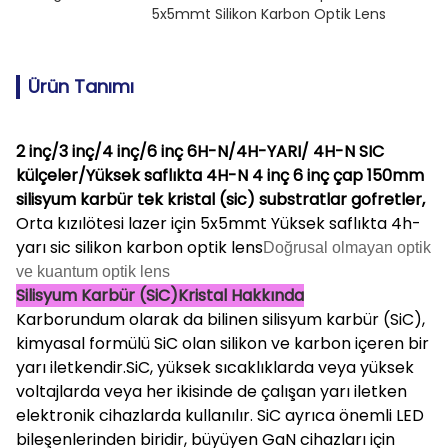
5x5mmt Silikon Karbon Optik Lens
Ürün Tanımı
2 inç/3 inç/4 inç/6 inç 6H-N/4H-YARI/ 4H-N SIC
külçeler/Yüksek saflıkta 4H-N 4 inç 6 inç çap 150mm
silisyum karbür tek kristal (sic) substratlar gofretler,
Orta kızılötesi lazer için 5x5mmt Yüksek saflıkta 4h-
yarı sic silikon karbon optik lens
Doğrusal olmayan optik
ve kuantum optik lens
Silisyum Karbür (SiC)Kristal Hakkında
Karborundum olarak da bilinen silisyum karbür (SiC),
kimyasal formülü SiC olan silikon ve karbon içeren bir
yarı iletkendir.SiC, yüksek sıcaklıklarda veya yüksek
voltajlarda veya her ikisinde de çalışan yarı iletken
elektronik cihazlarda kullanılır. SiC ayrıca önemli LED
bileşenlerinden biridir, büyüyen GaN cihazları için