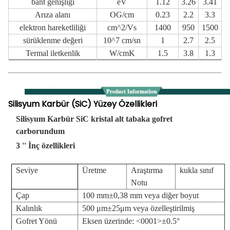
bant genişliği
eV
1.12
3.26
3.41
Arıza alanı
OG/cm
0.23
2.2
3.3
elektron hareketliliği
cm^2/Vs
1400
950
1500
sürüklenme değeri
10^7 cm/sn
1
2.7
2.5
Termal iletkenlik
W/cmK
1.5
3.8
1.3
Silisyum Karbür (SiC) Yüzey Özellikleri
Silisyum Karbür SiC kristal alt tabaka gofret
carborundum
3 '' İnç özellikleri
Seviye
Üretme
Araştırma
kukla sınıf
Notu
Çap
100 mm±0,38 mm veya diğer boyut
Kalınlık
500 μm±25μm veya özelleştirilmiş
Gofret Yönü
Eksen üzerinde: <0001>±0.5°