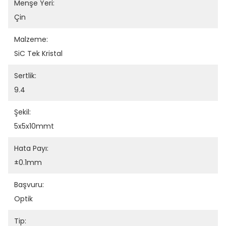
Menşe Yeri:
Çin
Malzeme:
SiC Tek Kristal
Sertlik:
9.4
Şekil:
5x5x10mmt
Hata Payı:
±0.1mm
Başvuru:
Optik
Tip: