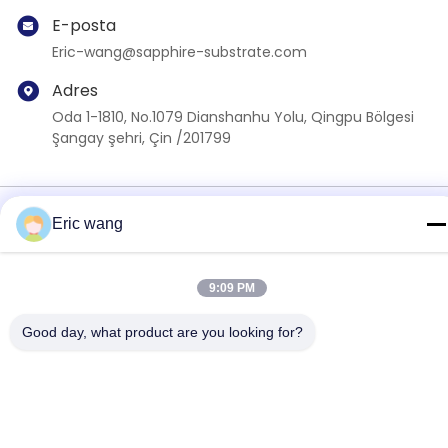
E-posta
Eric-wang@sapphire-substrate.com
Adres
Oda 1-1810, No.1079 Dianshanhu Yolu, Qingpu Bölgesi
Şangay şehri, Çin /201799
Gizlilik Politikası
|
Site Haritası
Eric wang
Çin İyi Kalite Safir Yüzey Tedarikçi. telif hakkı © 2019-2026
SHANGHAI FAMOUS TRADE CO.,LTD . Her hakkı saklıdır.
9:09 PM
Good day, what product are you looking for?