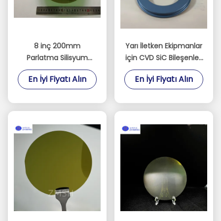
8 inç 200mm
Yarı İletken Ekipmanlar
Parlatma Silisyum
için CVD SiC Bileşenleri
Karbür Külçe Substrat
SiC Halka SiC Elektrot
En İyi Fiyatı Alın
En İyi Fiyatı Alın
Sic Chip Yarı İletken
Kuru Aşındırma