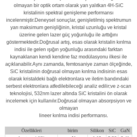
olmayan bir optik ortam olarak yarı yalıtkan 4H-SiC
kristalinin spektral genişleme performansı
incelenmiştir.Deneysel sonuçlar, genişletilmiş spektrumun
yarı maksimum genişliğinin, kristal uzunluğu ve kristal
üzerine gelen lazer güç yoğunluğu ile arttığını
göstermektedir.Doğrusal artış, esas olarak kristalin kırılma
indisi ile gelen ışığın yoğunluğu arasındaki farktan
kaynaklanan kendi kendine faz modülasyonu ilkesi ile
açıklanabilir.Aynı zamanda, femtosaniye zaman ölçeğinde,
SiC kristalinin doğrusal olmayan kırılma indisinin esas
olarak kristaldeki bağlı elektronlara ve iletim bandındaki
serbest elektronlara atfedilebileceği analiz edilir;ve z-scan
teknolojisi, 532nm lazer altında SiC kristalini ön olarak
incelemek için kullanılır.Doğrusal olmayan absorpsiyon ve
olmayan
lineer kırılma indisi performansı.
Özellikleri
birim
Silikon
SiC
GaN