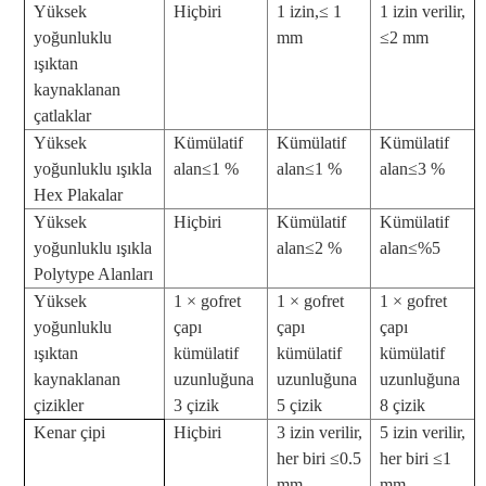
Yüksek
Hiçbiri
1 izin,
≤ 1
1 izin verilir,
yoğunluklu
mm
≤2 mm
ışıktan
kaynaklanan
çatlaklar
Yüksek
Kümülatif
Kümülatif
Kümülatif
yoğunluklu ışıkla
alan≤1 %
alan≤1 %
alan≤3 %
Hex Plakalar
Yüksek
Hiçbiri
Kümülatif
Kümülatif
yoğunluklu ışıkla
alan≤2 %
alan≤%5
Polytype Alanları
Yüksek
1 × gofret
1 × gofret
1 × gofret
yoğunluklu
çapı
çapı
çapı
ışıktan
kümülatif
kümülatif
kümülatif
kaynaklanan
uzunluğuna
uzunluğuna
uzunluğuna
çizikler
3 çizik
5 çizik
8 çizik
Kenar çipi
Hiçbiri
3 izin verilir,
5 izin verilir,
her biri ≤0.5
her biri ≤1
mm
mm