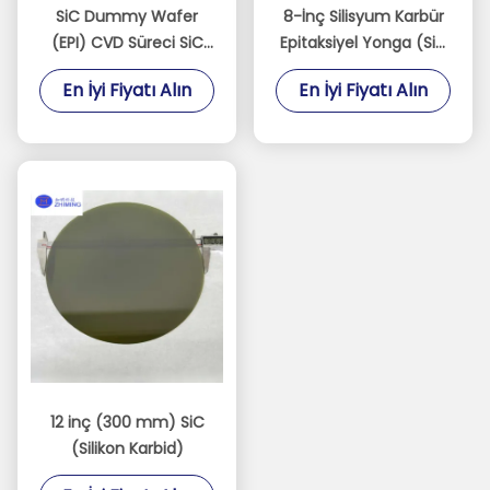
SiC Dummy Wafer
8-İnç Silisyum Karbür
(EPI) CVD Süreci SiC
Epitaksiyel Yonga (SiC
epitaksi ve MOCVD
Epi Yonga)
En İyi Fiyatı Alın
En İyi Fiyatı Alın
sistemleri
12 inç (300 mm) SiC
(Silikon Karbid)