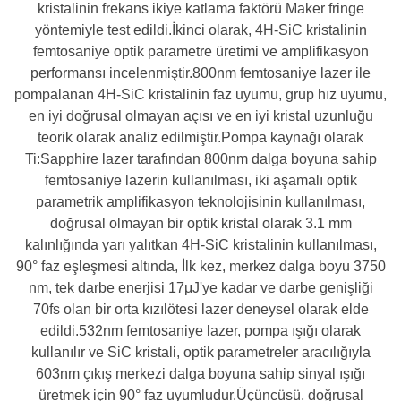
kristalinin frekans ikiye katlama faktörü Maker fringe
yöntemiyle test edildi.İkinci olarak, 4H-SiC kristalinin
femtosaniye optik parametre üretimi ve amplifikasyon
performansı incelenmiştir.800nm ​​femtosaniye lazer ile
pompalanan 4H-SiC kristalinin faz uyumu, grup hız uyumu,
en iyi doğrusal olmayan açısı ve en iyi kristal uzunluğu
teorik olarak analiz edilmiştir.Pompa kaynağı olarak
Ti:Sapphire lazer tarafından 800nm ​​dalga boyuna sahip
femtosaniye lazerin kullanılması, iki aşamalı optik
parametrik amplifikasyon teknolojisinin kullanılması,
doğrusal olmayan bir optik kristal olarak 3.1 mm
kalınlığında yarı yalıtkan 4H-SiC kristalinin kullanılması,
90° faz eşleşmesi altında, İlk kez, merkez dalga boyu 3750
nm, tek darbe enerjisi 17μJ'ye kadar ve darbe genişliği
70fs olan bir orta kızılötesi lazer deneysel olarak elde
edildi.532nm femtosaniye lazer, pompa ışığı olarak
kullanılır ve SiC kristali, optik parametreler aracılığıyla
603nm çıkış merkezi dalga boyuna sahip sinyal ışığı
üretmek için 90° faz uyumludur.Üçüncüsü, doğrusal