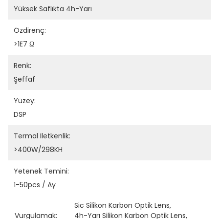
Yüksek Saflıkta 4h-Yarı
Özdirenç:
>1E7 Ω
Renk:
Şeffaf
Yüzey:
DSP
Termal Iletkenlik:
>400W/298KH
Yetenek Temini:
1-50pcs / Ay
Sic Silikon Karbon Optik Lens
, 
Vurgulamak:
4h-Yarı Silikon Karbon Optik Lens
, 