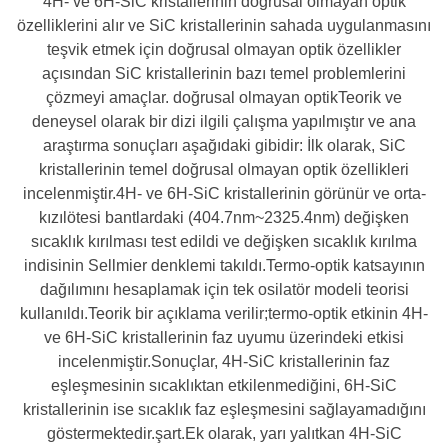
4H- ve 6H-SiC kristallerinin doğrusal olmayan optik
özelliklerini alır ve SiC kristallerinin sahada uygulanmasını
teşvik etmek için doğrusal olmayan optik özellikler
açısından SiC kristallerinin bazı temel problemlerini
çözmeyi amaçlar. doğrusal olmayan optikTeorik ve
deneysel olarak bir dizi ilgili çalışma yapılmıştır ve ana
araştırma sonuçları aşağıdaki gibidir: İlk olarak, SiC
kristallerinin temel doğrusal olmayan optik özellikleri
incelenmiştir.4H- ve 6H-SiC kristallerinin görünür ve orta-
kızılötesi bantlardaki (404.7nm~2325.4nm) değişken
sıcaklık kırılması test edildi ve değişken sıcaklık kırılma
indisinin Sellmier denklemi takıldı.Termo-optik katsayının
dağılımını hesaplamak için tek osilatör modeli teorisi
kullanıldı.Teorik bir açıklama verilir;termo-optik etkinin 4H-
ve 6H-SiC kristallerinin faz uyumu üzerindeki etkisi
incelenmiştir.Sonuçlar, 4H-SiC kristallerinin faz
eşleşmesinin sıcaklıktan etkilenmediğini, 6H-SiC
kristallerinin ise sıcaklık faz eşleşmesini sağlayamadığını
göstermektedir.şart.Ek olarak, yarı yalıtkan 4H-SiC