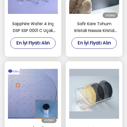
video
Sapphire Wafer 4 inç
Safir Kare Tohum
DSP SSP 0001 C Uçak
Kristali Hassas Kristal
Özel Eksen Al2O3
Büyümesi için
En İyi Fiyatı Alın
En İyi Fiyatı Alın
Monocrystal Al2O3
Yönlendirilmiş
Kabul
video