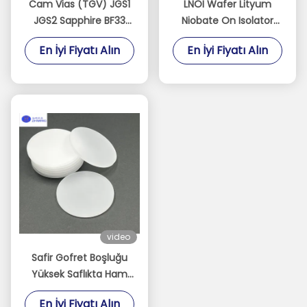
Cam Vias (TGV) JGS1
LNOI Wafer Lityum
JGS2 Sapphire BF33
Niobate On Isolator
Kuvars Özelleştirilebilir
2/3/4/6/8 Inch LN
En İyi Fiyatı Alın
En İyi Fiyatı Alın
Boyutlar Kalınlığı 100
Substrate
μm kadar düşük olabilir
video
Safir Gofret Boşluğu
Yüksek Saflıkta Ham
Safir Alt Tabaka İşleme
En İyi Fiyatı Alın