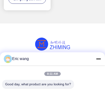
İçin
Eric wang
Sosyal Medya
8:11 AM
Hızlı iletişim
Good day, what product are you looking for?
tel
86--15801942596