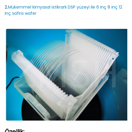
2.
Mükemmel kimyasal istikrarlı DSP yüzeyi ile 6 inç 8 inç 12
inç safira wafer
Özellik: