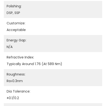
Polishing:
DSP, SSP
Customize:
Acceptable
Energy Gap:
N/A
Refractive Index:
Typically Around 1.76 (at 589 Nm)
Roughness:
Ra≤0.3nm
Dia Tolerance:
±0.1/0.2