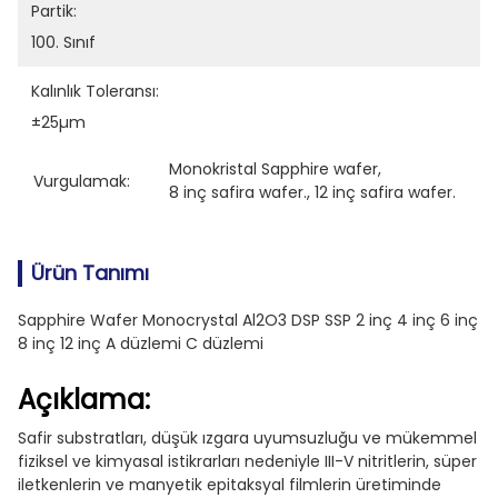
Partik:
100. Sınıf
Kalınlık Toleransı:
±25µm
Monokristal Sapphire wafer
, 
Vurgulamak:
8 inç safira wafer.
, 
12 inç safira wafer.
Ürün Tanımı
Sapphire Wafer Monocrystal Al2O3 DSP SSP 2 inç 4 inç 6 inç
8 inç 12 inç A düzlemi C düzlemi
Açıklama:
Safir substratları, düşük ızgara uyumsuzluğu ve mükemmel
fiziksel ve kimyasal istikrarları nedeniyle III-V nitritlerin, süper
iletkenlerin ve manyetik epitaksyal filmlerin üretiminde