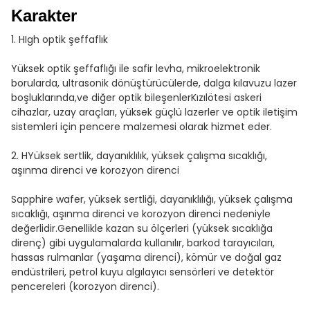
Karakter
1. H
Igh optik şeffaflık
Yüksek optik şeffaflığı ile safir levha, mikroelektronik
borularda, ultrasonik dönüştürücülerde, dalga kılavuzu lazer
boşluklarında,ve diğer optik bileşenlerKızılötesi askeri
cihazlar, uzay araçları, yüksek güçlü lazerler ve optik iletişim
sistemleri için pencere malzemesi olarak hizmet eder.
2. H
Yüksek sertlik, dayanıklılık, yüksek çalışma sıcaklığı,
aşınma direnci ve korozyon direnci
Sapphire wafer, yüksek sertliği, dayanıklılığı, yüksek çalışma
sıcaklığı, aşınma direnci ve korozyon direnci nedeniyle
değerlidir.Genellikle kazan su ölçerleri (yüksek sıcaklığa
direnç) gibi uygulamalarda kullanılır, barkod tarayıcıları,
hassas rulmanlar (yaşama direnci), kömür ve doğal gaz
endüstrileri, petrol kuyu algılayıcı sensörleri ve detektör
pencereleri (korozyon direnci).