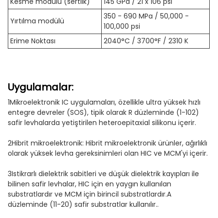
Kesme modülü (sertlik)
145 GPa / 21 x 106 psi
350 - 690 MPa / 50,000 -
Yırtılma modülü
100,000 psi
Erime Noktası
2040°C / 3700°F / 2310 K
Uygulamalar:
1Mikroelektronik IC uygulamaları, özellikle ultra yüksek hızlı
entegre devreler (SOS), tipik olarak R düzleminde (1-102)
safir levhalarda yetiştirilen heteroepitaxial silikonu içerir.
2Hibrit mikroelektronik: Hibrit mikroelektronik ürünler, ağırlıklı
olarak yüksek levha gereksinimleri olan HIC ve MCM'yi içerir.
3Istikrarlı dielektrik sabitleri ve düşük dielektrik kayıpları ile
bilinen safir levhalar, HIC için en yaygın kullanılan
substratlardır ve MCM için birincil substratlardır.A
düzleminde (11-20) safir substratlar kullanılır..