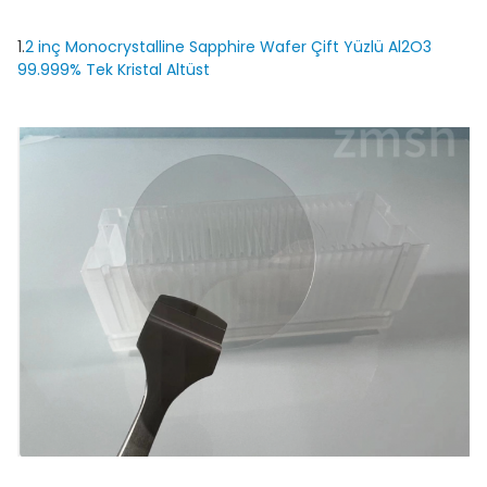
1.
2 inç Monocrystalline Sapphire Wafer Çift Yüzlü Al2O3
99.999% Tek Kristal Altüst