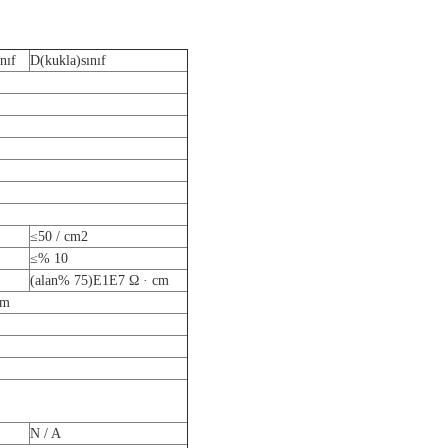
ınıf
D
(
kukla
)
sınıf
≤50 / cm
2
≤% 10
(
alan% 75
)
E1E7 Ω · cm
μm
N / A