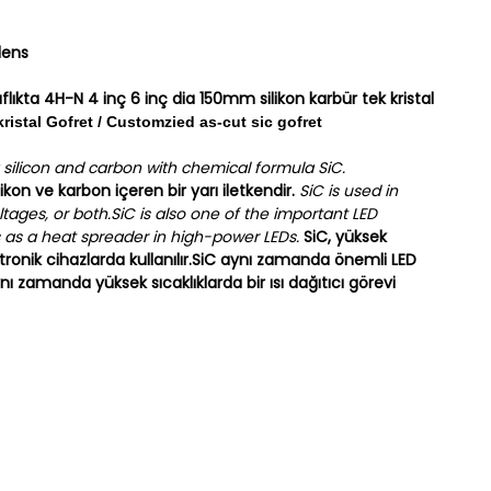
lens
flıkta 4H-N 4 inç 6 inç dia 150mm silikon karbür tek kristal
kristal Gofret / Customzied as-cut sic gofret
 silicon and carbon with chemical formula SiC.
kon ve karbon içeren bir yarı iletkendir.
SiC is used in
ages, or both.SiC is also one of the important LED
s as a heat spreader in high-power LEDs.
SiC, yüksek
ktronik cihazlarda kullanılır.SiC aynı zamanda önemli LED
nı zamanda yüksek sıcaklıklarda bir ısı dağıtıcı görevi