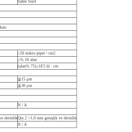
Sahte Sınıf
karı
≤50
mikro pipet / cm
2
≤
% 10 alan
(
alan% 75
)
≥1E
5
Ω · cm
≦
15 μm
≦
30 μm
N / A
ve derinlik
Qty.2
<
1,0 mm genişlik ve derinlik
N / A