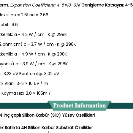
erm.
Expansion Coefficient: 4-5×10-6/K
Genişleme Katsayısı: 4-5 
eksi: no = 2.61 ne = 2.66
abiti: 9.6
tkenlik: a ~ 4.2 W / cm · K @ 298K
,02 ohm.cm) c ~ 3,7 W / cm · K @ 298K
tkenlik: a ~ 4.9 W / cm · K @ 298K
asyonlu) c ~ 3,9 W / cm · K @ 298K
ı: 3,23 eV Bant aralığı: 3,02 eV
rik Alanı: 3-5 × 10 6V / m
Kayma Hızı: 2.0 × 105m /
4 inç çaplı Silikon Karbür (SiC) Yüzey Özellikleri
 Saflıkta 4H Silikon Karbür Substrat Özellikler