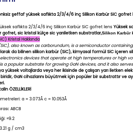
renksiz şeffaf yüksek saflıkta 2/3/4/6 inç Silikon Karbür SiC gofret 
üksek saflıkta 2/3/4/6 inç Silikon Karbür SiC gofret lens
Yüksek sa
 gofret, sic kristal külçe sic yarıiletken substratlar,
Silikon Karbür 
SiC) Kristal Hakkında
 (SiC), also known as carborundum, is a semiconductor containing
ak da bilinen silikon karbür (SiC), kimyasal formül SiC içeren sili
lectronics devices that operate at high temperatures or high volt
is a popular substrate for growing GaN devices, and it also serve
ya yüksek voltajlarda veya her ikisinde de çalışan yarı iletken ele
biridir, GaN cihazlarını büyütmek için popüler bir substrattır ve ay
ri.
alin ÖZELLİKLERİ
metreleri: a = 3.073Å c = 10.053Å
ırası: ABCB
ği: ≈9.2
3.21 g / cm3