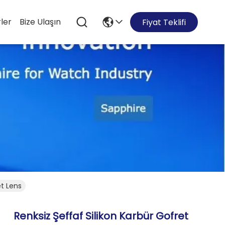
ler
Bize Ulaşın
Fiyat Teklifi
et Lens
Renksiz Şeffaf Silikon Karbür Gofret