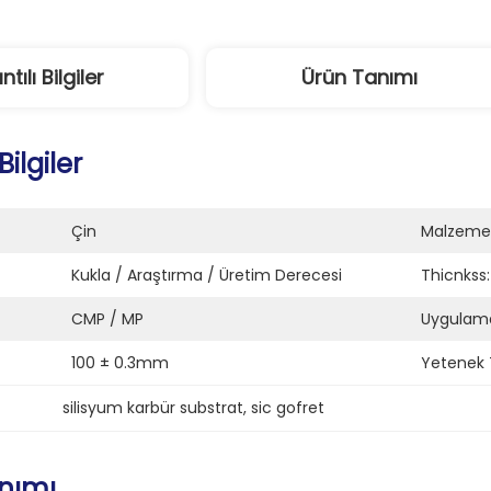
ntılı Bilgiler
Ürün Tanımı
Bilgiler
Çin
Malzeme
Kukla / Araştırma / Üretim Derecesi
Thicnkss:
CMP / MP
Uygulam
100 ± 0.3mm
Yetenek 
silisyum karbür substrat
, 
sic gofret
nımı