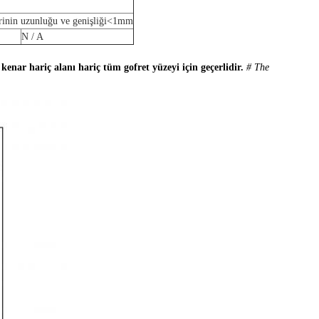
rinin uzunluğu ve genişliği
<
1mm
N / A
 kenar hariç alanı hariç tüm gofret yüzeyi için geçerlidir.
# The