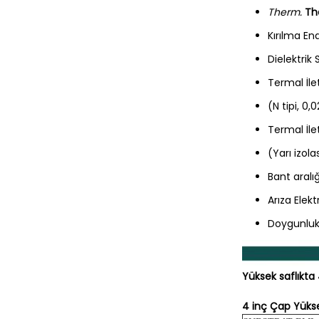
Therm.
Th
Kırılma End
Dielektrik S
Termal İle
(N tipi, 0
Termal İle
(Yarı izol
Bant aralığ
Arıza Elekt
Doygunluk 
Yüksek saflıkta 
4 inç Çap Yüksek