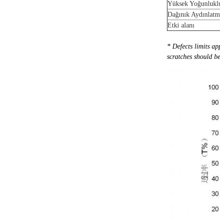
Yüksek Yoğunluklu
Dağınık Aydınlatma
Etki alanı
* Defects limits ap
scratches should be