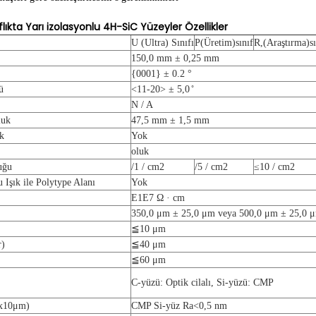
lıkta Yarı izolasyonlu 4H-SiC Yüzeyler Özellikler
U (Ultra) Sınıfı
P
(
Üretim
)
sınıf
R,
(
Araştırma
)
s
150,0 mm ± 0,25 mm
{0001} ± 0.2 °
ü
<11-20> ± 5,0 ̊
N / A
luk
47,5 mm ± 1,5 mm
uk
Yok
oluk
uğu
/1 / cm
2
/5 / cm
2
≤10 / cm
2
Işık ile Polytype Alanı
Yok
E1E7 Ω · cm
350,0 μm ± 25,0 μm veya 500,0 μm ± 25,0 
≦
10 μm
r)
≦
40 μm
≦
60 μm
C-yüzü: Optik cilalı, Si-yüzü: CMP
x
10
μ
m)
CMP Si-yüz Ra
<
0,5 nm