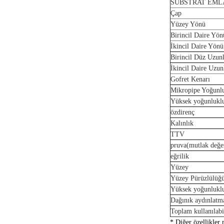
SUBSTRAT EML
Çap
Yüzey Yönü
Birincil Daire Yön
İkincil Daire Yönü
Birincil Düz Uzun
İkincil Daire Uzu
Gofret Kenarı
Mikropipe Yoğunl
Yüksek yoğunluklu 
özdirenç
Kalınlık
TTV
pruva
(
mutlak değe
eğrilik
Yüzey
Yüzey Pürüzlülüğ
Yüksek yoğunluklu 
Dağınık aydınlatma 
Toplam kullanılabi
* Diğer özellikler m