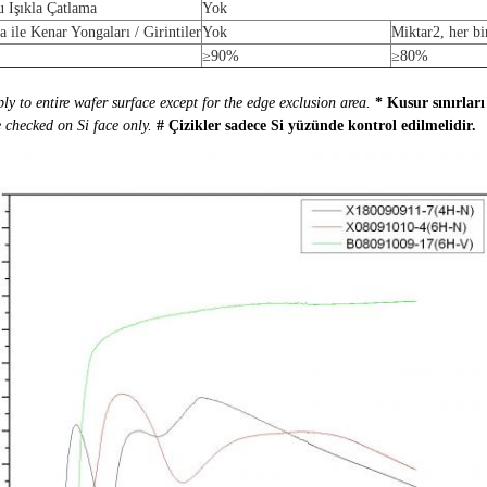
 Işıkla Çatlama
Yok
 ile Kenar Yongaları / Girintiler
Yok
Miktar2, her bi
≥90%
≥80%
ply to entire wafer surface except for the edge exclusion area.
* Kusur sınırları
 checked on Si face only.
# Çizikler sadece Si yüzünde kontrol edilmelidir.