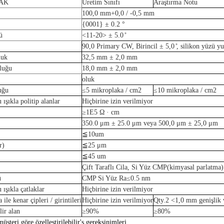
AK
Üretim Sınıfı
Araştırma Notu
100,0 mm
+
0,0 / -0,5 mm
{0001} ± 0.2 °
ü
<11-
20> ± 5.0 ̊
90,0 Primary CW, Birincil ± 5,0 ̊, silikon yüzü yu
luk
32,5 mm ± 2,0 mm
nluğu
18,0 mm ± 2,0 mm
oluk
uğu
≤5 mikroplaka / cm
2
≤
10 mikroplaka / cm
2
ışıkla politip alanlar
Hiçbirine izin verilmiyor
≥
1E5
Ω · cm
350.0 μm ± 25.0 μm
veya 50
0,0 μm ± 25,0 μm
≦
10um
r
)
≦
25 μm
≦
45
um
Çift Taraflı Cila, Si Yüz CMP
(
kimyasal parlatma
)
ü
CMP Si Yüz Ra≤0.5 nm
ışıkla çatlaklar
Hiçbirine izin verilmiyor
ile kenar çipleri / girintileri
Hiçbirine izin verilmiyor
Qty.2
<
1,0 mm genişlik 
lir alan
≥90%
≥80%
üşteri göre özelleştirilebilir
'
s gereksinimleri