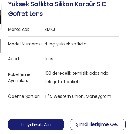
Yüksek Saflıkta Silikon Karbür SiC
Gofret Lens
Marka Adı:
ZMKJ
Model Numarası:
4 inç yüksek saflıkta
Adedi:
1pcs
100 derecelik temizlik odasında
Paketleme
Ayrıntıları:
tek gofret paketi
Ödeme Şartları:
T/t, Western Union, Moneygram
Şimdi İletişime Geçin
En İyi Fiyatı Alın