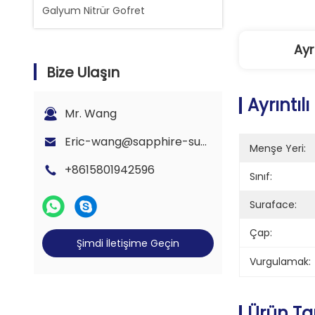
Galyum Nitrür Gofret
Ayrı
Bize Ulaşın
Ayrıntılı 
Mr. Wang
Eric-wang@sapphire-substrate.com
Menşe Yeri:
+8615801942596
Sınıf:
Suraface:
Çap:
Şimdi İletişime Geçin
Vurgulamak:
Ürün Ta