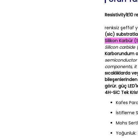
Resistivity1E10 
renksiz şeffaf y
(sic) substratlar
Silikon Karbür (
Silicon carbide
Karborundum olar
semiconductor e
components, it 
sıcaklıklarda ve
bileşenlerinden 
görür. güç LED'le
4H-SiC Tek Krist
Kafes Para
İstifleme S
Mohs Sertli
Yoğunluk: 