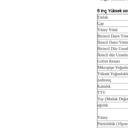
6 inç Yüksek saf
Emlak
Çap
Yüzey Yönü
Birincil Daire Yön
İkincil Daire Yönü
Birincil Düz Uzun
İkincil düz Uzunl
Gofret Kenarı
Mikropipe Yoğunl
Yüksek Yoğunluklu 
özdirenç
Kalınlık
TTV
Yay (Mutlak Değe
eğrilik
Yüzey
Pürüzlülük (10
μ
m