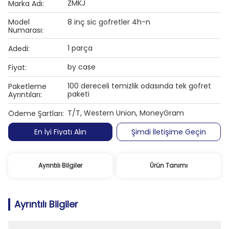
ZMKJ
Marka Adı:
Model
8 inç sic gofretler 4h-n
Numarası:
1 parça
Adedi:
by case
Fiyat:
100 dereceli temizlik odasında tek gofret
Paketleme
paketi
Ayrıntıları:
T/T, Western Union, MoneyGram
Ödeme Şartları:
En İyi Fiyatı Alın
Şimdi İletişime Geçin
Ayrıntılı Bilgiler
Ürün Tanımı
Ayrıntılı Bilgiler