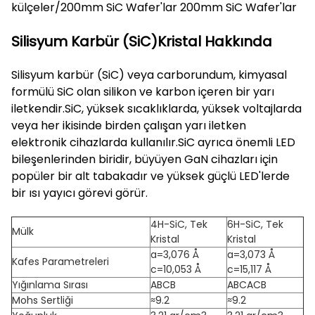
külçeler/200mm SiC Wafer'lar 200mm SiC Wafer'lar
Silisyum Karbür (SiC)Kristal Hakkında
Silisyum karbür (SiC) veya carborundum, kimyasal
formülü SiC olan silikon ve karbon içeren bir yarı
iletkendir.SiC, yüksek sıcaklıklarda, yüksek voltajlarda
veya her ikisinde birden çalışan yarı iletken
elektronik cihazlarda kullanılır.SiC ayrıca önemli LED
bileşenlerinden biridir, büyüyen GaN cihazları için
popüler bir alt tabakadır ve yüksek güçlü LED'lerde
bir ısı yayıcı görevi görür.
4H-SiC, Tek
6H-SiC, Tek
Mülk
Kristal
Kristal
a=3,076 Å
a=3,073 Å
Kafes Parametreleri
c=10,053 Å
c=15,117 Å
Yığınlama Sırası
ABCB
ABCACB
Mohs Sertliği
≈9.2
≈9.2