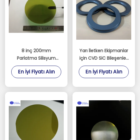
8 inç 200mm
Yarı İletken Ekipmanlar
Parlatma Silisyum
için CVD SiC Bileşenleri
Karbür Külçe Substrat
SiC Halka SiC Elektrot
En İyi Fiyatı Alın
En İyi Fiyatı Alın
Sic Chip Yarı İletken
Kuru Aşındırma