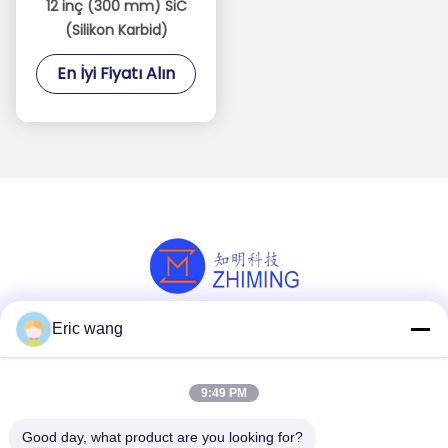
12 inç (300 mm) SiC
(Silikon Karbid)
En İyi Fiyatı Alın
Eric wang
Sosyal Medya
9:49 PM
Hızlı iletişim
Good day, what product are you looking for?