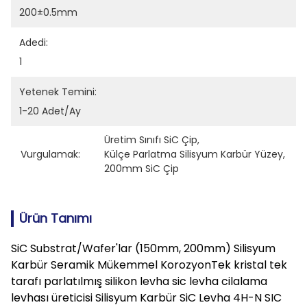
200±0.5mm
Adedi:
1
Yetenek Temini:
1-20 Adet/ay
Üretim Sınıfı SiC Çip
, 
Vurgulamak:
Külçe Parlatma Silisyum Karbür Yüzey
, 
200mm SiC Çip
Ürün Tanımı
SiC Substrat/Wafer'lar (150mm, 200mm) Silisyum
Karbür Seramik Mükemmel KorozyonTek kristal tek
tarafı parlatılmış silikon levha sic levha cilalama
levhası üreticisi Silisyum Karbür SiC Levha 4H-N SIC