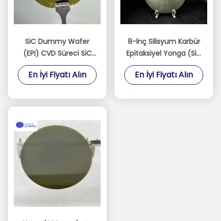
SiC Dummy Wafer
8-İnç Silisyum Karbür
(EPI) CVD Süreci SiC
Epitaksiyel Yonga (SiC
epitaksi ve MOCVD
Epi Yonga)
En İyi Fiyatı Alın
En İyi Fiyatı Alın
sistemleri