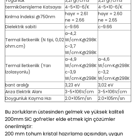
Yoğunluk
3,21 gr/cm3
3,21 gr/cm3
termikGenişleme Katsayısı
4-5×10-6/K
4-5×10-6/K
hayır = 2.61
hayır = 2.60
Kırılma İndeksi @750nm
ne = 2.66
ne = 2.65
Dielektrik sabiti
c~9.66
c~9.66
a~4,2
Termal İletkenlik (N tipi, 0,02
W/cm·K@298K
ohm.cm)
c~3,7
W/cm·K@298K
a~4,9
a~4,6
Termal İletkenlik (Yarı
W/cm·K@298K
W/cm·K@298K
İzolasyonlu)
c~3,9
c~3,2
W/cm·K@298K
W/cm·K@298K
bant aralığı
3,23 eV
3,02 eV
Arıza Elektrik Alanı
3-5×106V/cm
3-5×106V/cm
Doygunluk Kayma Hızı
2.0×105m/sn
2.0×105m/sn
Bu zorlukların üstesinden gelmek ve yüksek kaliteli
200mm SiC gofretler elde etmek için çözümler
önerilmiştir:
200 mm tohum kristal hazırlama açısından, uygun